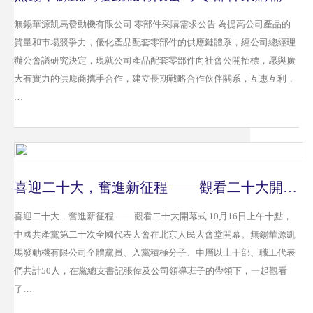
無錫華源凱馬發動機有限公司 零部件采購需求公告 為提高公司產品的
質量和市場競爭力，優化產品配套零部件的供應鏈體系，經公司總經理
辦公會議研究決定，現就公司產品配套零部件向社會公開招標，愿與廣
大有實力的供應商攜手合作，建立長期戰略合作伙伴關系，互惠互利，
…
喜迎二十大，奮進新征程 ——觀看二十大開幕式
喜迎二十大，奮進新征程 ——觀看二十大開幕式 10月16日上午十點，
中國共產黨第二十次全國代表大會在北京人民大會堂開幕。無錫華源凱
馬發動機有限公司全體黨員、入黨積極分子、中層以上干部、職工代表
們共計50人，在黨總支書記張偉及公司領導班子的帶領下，一起觀看
了…